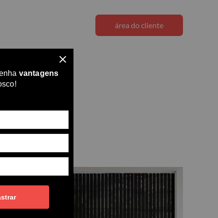
endedores
utilidade
área do cliente
tenha
vantagens
osco!
strar