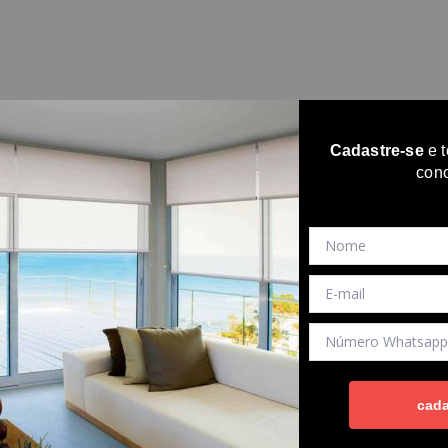
me
sobre nós
produtos
contato
revenda
rev
Cadastre-se
e 
con
cada